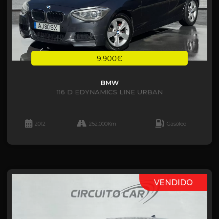
9.900€
BMW
116 D EDYNAMICS LINE URBAN
2012
252.000Km
Gasóleo
VENDIDO