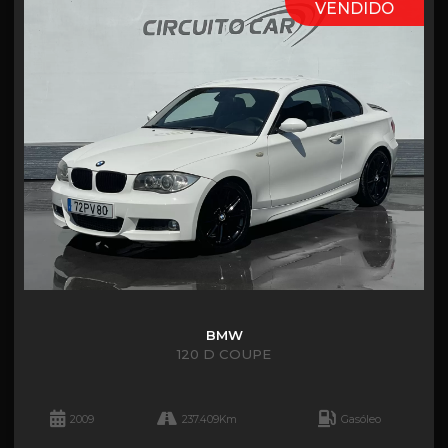
VENDIDO
BMW
120 D COUPE
2009
237.409Km
Gasóleo