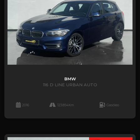
BMW
116 D LINE URBAN AUTO
2016
123.854Km
Gasóleo