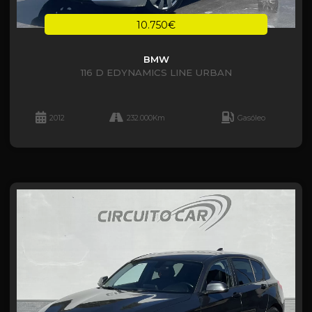
10.750€
BMW
116 D EDYNAMICS LINE URBAN
2012
232.000Km
Gasóleo