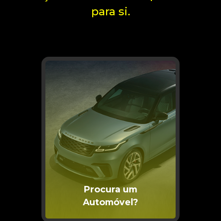
para si.
Procura um
Automóvel?